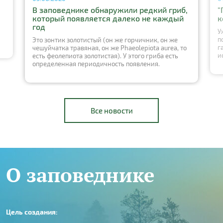
В заповеднике обнаружили редкий гриб,
"
который появляется далеко не каждый
к
год
У
п
Это зонтик золотистый (он же горчичник, он же
г
чешуйчатка травяная, он же Phaeolepiota aurea, то
и
есть феолепиота золотистая). У этого гриба есть
определенная периодичность появления.
Все новости
О заповеднике
Цель создания: