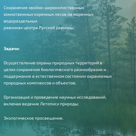
Сохранение хвойно-широколиственных
южнотаежных коренных лесов на моренных
водораздельных
равнинах центра Русской равнины.
Задачи:
Осуществление охраны природных территорий в
целях сохранения биологического разнообразия и
поддержания в естественном состоянии охраняемых
природных комплексов и объектов;
Организация и проведение научных исследований,
включая ведение Летописи природы;
Экологическое просвещение.