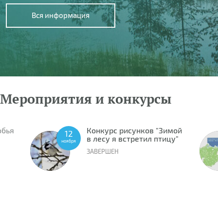
Вся информация
Мероприятия и конкурсы
обья
Конкурс рисунков "Зимой
12
в лесу я встретил птицу"
ноября
ЗАВЕРШЕН