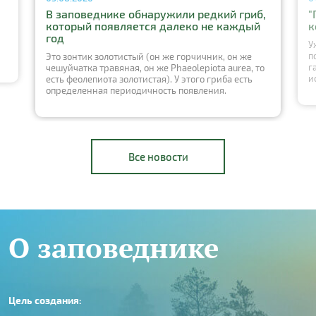
В заповеднике обнаружили редкий гриб,
"
который появляется далеко не каждый
к
год
У
п
Это зонтик золотистый (он же горчичник, он же
г
чешуйчатка травяная, он же Phaeolepiota aurea, то
и
есть феолепиота золотистая). У этого гриба есть
определенная периодичность появления.
Все новости
О заповеднике
Цель создания: