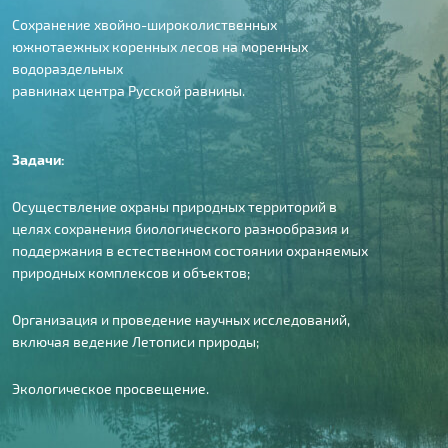
Сохранение хвойно-широколиственных
южнотаежных коренных лесов на моренных
водораздельных
равнинах центра Русской равнины.
Задачи:
Осуществление охраны природных территорий в
целях сохранения биологического разнообразия и
поддержания в естественном состоянии охраняемых
природных комплексов и объектов;
Организация и проведение научных исследований,
включая ведение Летописи природы;
Экологическое просвещение.