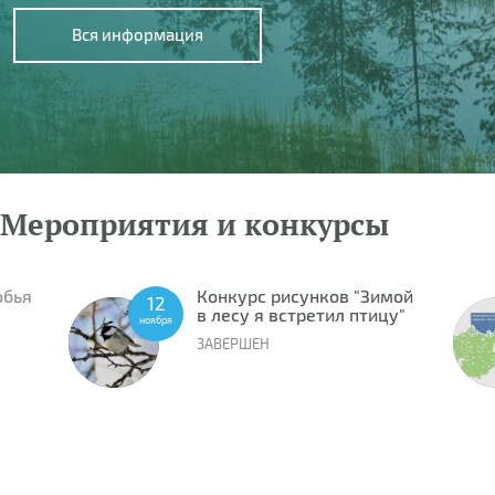
Вся информация
Мероприятия и конкурсы
обья
Конкурс рисунков "Зимой
12
в лесу я встретил птицу"
ноября
ЗАВЕРШЕН