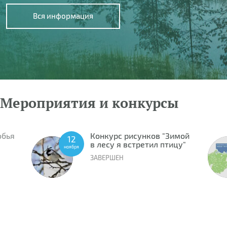
Вся информация
Мероприятия и конкурсы
обья
Конкурс рисунков "Зимой
12
в лесу я встретил птицу"
ноября
ЗАВЕРШЕН