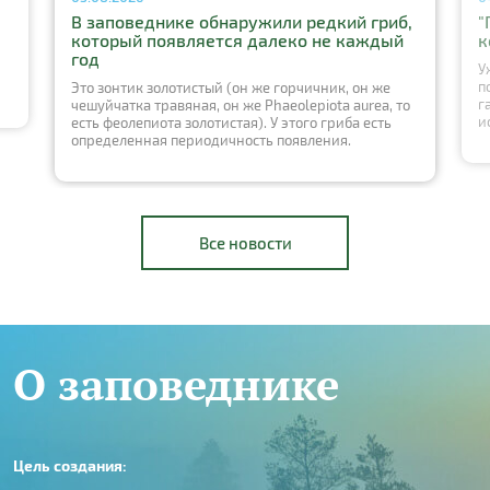
В заповеднике обнаружили редкий гриб,
"
который появляется далеко не каждый
к
год
У
п
Это зонтик золотистый (он же горчичник, он же
г
чешуйчатка травяная, он же Phaeolepiota aurea, то
и
есть феолепиота золотистая). У этого гриба есть
определенная периодичность появления.
Все новости
О заповеднике
Цель создания: