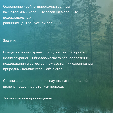
Сохранение хвойно-широколиственных
южнотаежных коренных лесов на моренных
водораздельных
равнинах центра Русской равнины.
Задачи:
Осуществление охраны природных территорий в
целях сохранения биологического разнообразия и
поддержания в естественном состоянии охраняемых
природных комплексов и объектов;
Организация и проведение научных исследований,
включая ведение Летописи природы;
Экологическое просвещение.