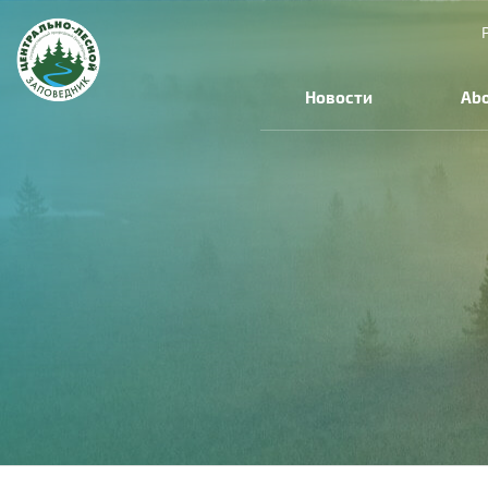
Новости
Abo
You
are
here