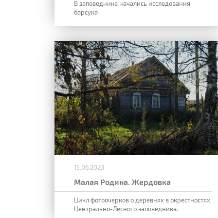
В заповеднике начались исследования
барсука
15.06.2023
Малая Родина. Жердовка
Цикл фотоочерков о деревнях в окрестностях
Центрально-Лесного заповедника.