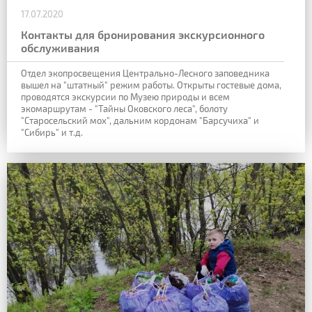
17.07.2020
Контакты для бронирования экскурсионного
обслуживания
Отдел экопросвещения Центрально-Лесного заповедника
вышел на "штатный" режим работы. Открыты гостевые дома,
проводятся экскурсии по Музею природы и всем
экомаршрутам - "Тайны Оковского леса", болоту
"Старосельский мох", дальним кордонам "Барсучиха" и
"Сибирь" и т.д.