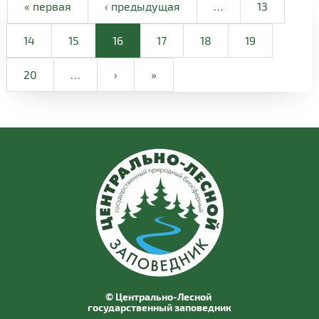
« первая
‹ предыдущая
…
13
14
15
16
17
18
19
20
…
›
»
© Центрально-Лесной
государственный заповедник