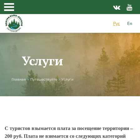
Перейти к основному содержанию
Рус
En
Услуги
Вы здесь
Главная
»
Путешествуйте
»
Услуги
С туристов взымается плата за посещение территории –
200 руб.
Плата не взимается со следующих категорий