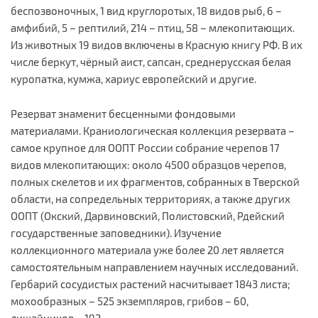
беспозвоночных, 1 вид круглоротых, 18 видов рыб, 6 –
амфибий, 5 – рептилий, 214 – птиц, 58 – млекопитающих.
Из животных 19 видов включены в Красную книгу РФ. В их
числе беркут, чёрный аист, сапсан, среднерусская белая
куропатка, кумжа, хариус европейский и другие.
Резерват знаменит бесценными фондовыми
материалами. Краниологическая коллекция резервата –
самое крупное для ООПТ России собрание черепов 17
видов млекопитающих: около 4500 образцов черепов,
полных скелетов и их фрагментов, собранных в Тверской
области, на сопредельных территориях, а также других
ООПТ (Окский, Дарвиновский, Полистовский, Рдейский
государственные заповедники). Изучение
коллекционного материала уже более 20 лет является
самостоятельным направлением научных исследований.
Гербарий сосудистых растений насчитывает 1843 листа;
мохообразных – 525 экземпляров, грибов – 60,