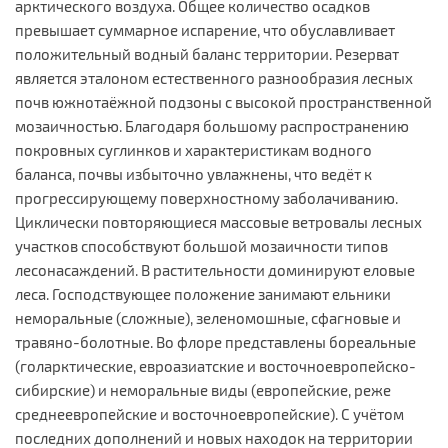
арктического воздуха. Общее количество осадков
превышает суммарное испарение, что обуславливает
положительный водный баланс территории. Резерват
является эталоном естественного разнообразия лесных
почв южнотаёжной подзоны с высокой пространственной
мозаичностью. Благодаря большому распространению
покровных суглинков и характеристикам водного
баланса, почвы избыточно увлажнены, что ведёт к
прогрессирующему поверхностному заболачиванию.
Циклически повторяющиеся массовые ветровалы лесных
участков способствуют большой мозаичности типов
лесонасаждений. В растительности доминируют еловые
леса. Господствующее положение занимают ельники
неморальные (сложные), зеленомошные, сфагновые и
травяно-болотные. Во флоре представлены бореальные
(голарктические, евроазиатские и восточноевропейско-
сибирские) и неморальные виды (европейские, реже
среднеевропейские и восточноевропейские). С учётом
последних дополнений и новых находок на территории