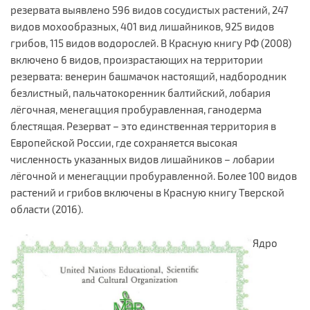
резервата выявлено 596 видов сосудистых растений, 247
видов мохообразных, 401 вид лишайников, 925 видов
грибов, 115 видов водорослей. В Красную книгу РФ (2008)
включено 6 видов, произрастающих на территории
резервата: венерин башмачок настоящий, надбородник
безлистный, пальчатокоренник балтийский, лобария
лёгочная, менегацция пробуравленная, ганодерма
блестящая. Резерват – это единственная территория в
Европейской России, где сохраняется высокая
численность указанных видов лишайников – лобарии
лёгочной и менегацции пробуравленной. Более 100 видов
растений и грибов включены в Красную книгу Тверской
области (2016).
Ядро