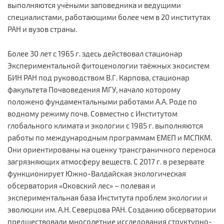
выполняются учёными заповедника и ведущими
специалистами, работающими более чем в 20 институтах
РАН и вузов страны.
Более 30 лет с 1965 г. здесь действовал стационар
Экспериментальной фитоценологии таёжных экосистем
БИН РАН под руководством В.Г. Карпова, стационар
факультета Почвоведения МГУ, начало которому
положено фундаментальными работами А.А. Роде по
водному режиму почв. Совместно с Институтом
глобального климата и экологии c 1985 г. выполняются
работы по международным программам ЕМЕП и МСПКМ.
Они ориентированы на оценку трансграничного переноса
загрязняющих атмосферу веществ. С 2017 г. в резервате
функционирует Южно-Валдайская экологическая
обсерватория «Оковский лес» – полевая и
экспериментальная база Института проблем экологии и
эволюции им. А.Н. Северцова РАН. Созданию обсерватории
предшествовали многолетние исследования структурно-