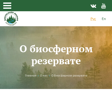
Перейти к основному содержанию
Рус
En
О биосферном
резервате
Вы здесь
Главная
»
О нас
»
О биосферном резервате