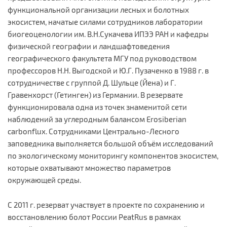
функциональной организации лесных и болотных
экосистем, начатые силами сотрудников лаборатории
биогеоценологии им. В.Н.Сукачева ИПЭЭ РАН и кафедры
физической географии и ландшафтоведения
географического факультета МГУ под руководством
профессоров Н.Н. Выгодской и Ю.Г. Пузаченко в 1988 г. в
сотрудничестве с группой Д. Шульце (Йена) и Г.
Гравенхорст (Гетинген) из Германии. В резервате
функционировала одна из точек знаменитой сети
наблюдений за углеродным балансом Erosiberian
carbonflux. Сотрудниками Центрально-Лесного
заповедника выполняется большой объём исследований
по экологическому мониторингу компонентов экосистем,
которые охватывают множество параметров
окружающей среды.
С 2011 г. резерват участвует в проекте по сохранению и
восстановлению болот России PeatRus в рамках