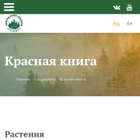
Перейти к основному содержанию
Рус
En
Красная книга
Вы здесь
Главная
»
Сохраняйте
»
Красная книга
Растения