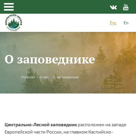
Перейти к основному содержанию
Рус
En
О заповеднике
Вы здесь
Главная
»
О нас
»
О заповеднике
Центрально-Лесной заповедник
расположен на западе
Европейской части России, на главном Каспийско-