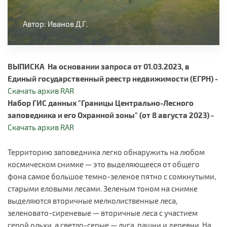
Автор: Иванов Д.Г.
ВЫПИСКА На основании запроса от 01.03.2023, в
Единый государственный реестр недвижимости (ЕГРН) -
Скачать архив RAR
Набор ГИС данных "Границы Центрально-Лесного
заповедника и его Охранной зоны" (от 8 августа 2023) -
Скачать архив RAR
Территорию заповедника
легко обнаружить на любом
космическом снимке — это выделяющееся от общего
фона самое большое темно-зеленое пятно с сомкнутыми,
старыми еловыми лесами. Зеленым тоном на снимке
выделяются вторичные мелколиственные леса,
зеленовато-сиреневые — вторичные леса с участием
серой ольхи, а светло-серые — луга, пашни и деревни. На