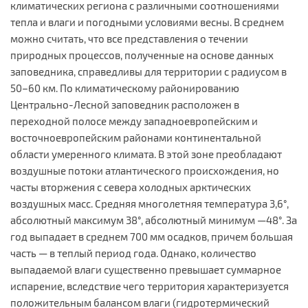
климатических региона с различными соотношениями
тепла и влаги и погодными условиями весны. В среднем
можно считать, что все представления о течении
природных процессов, полученные на основе данных
заповедника, справедливы для территории с радиусом в
50–60 км. По климатическому районированию
Центрально-Лесной заповедник расположен в
переходной полосе между западноевропейским и
восточноевропейским районами континентальной
области умеренного климата. В этой зоне преобладают
воздушные потоки атлантического происхождения, но
часты вторжения с севера холодных арктических
воздушных масс. Средняя многолетняя температура 3,6°,
абсолютный максимум 38°, абсолютный минимум —48°. За
год выпадает в среднем 700 мм осадков, причем большая
часть — в теплый период года. Однако, количество
выпадаемой влаги существенно превышает суммарное
испарение, вследствие чего территория характеризуется
положительным балансом влаги (гидротермический