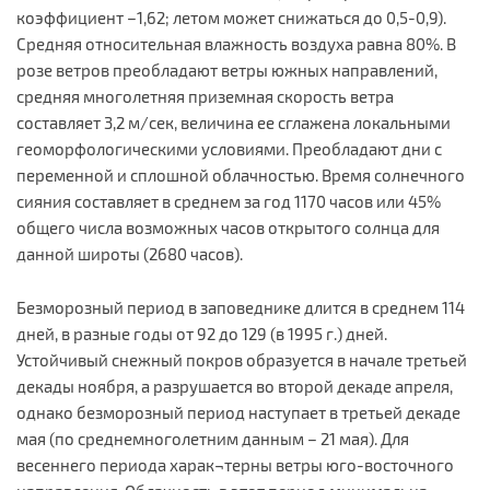
коэффициент –1,62; летом может снижаться до 0,5-0,9).
Средняя относительная влажность воздуха равна 80%. В
розе ветров преобладают ветры южных направлений,
средняя многолетняя приземная скорость ветра
составляет 3,2 м/сек, величина ее сглажена локальными
геоморфологическими условиями. Преобладают дни с
переменной и сплошной облачностью. Время солнечного
сияния составляет в среднем за год 1170 часов или 45%
общего числа возможных часов открытого солнца для
данной широты (2680 часов).
Безморозный период в заповеднике длится в среднем 114
дней, в разные годы от 92 до 129 (в 1995 г.) дней.
Устойчивый снежный покров образуется в начале третьей
декады ноября, а разрушается во второй декаде апреля,
однако безморозный период наступает в третьей декаде
мая (по среднемноголетним данным – 21 мая). Для
весеннего периода харак¬терны ветры юго-восточного