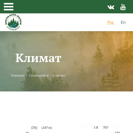
Перейти к основному содержанию
Рус
En
Климат
Вы здесь
Главная
»
Сохраняйте
»
Климат