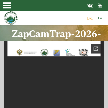
Перейти к основному содержанию
Рус
En
ZapCamTrap-2026-
2_info2.pdf