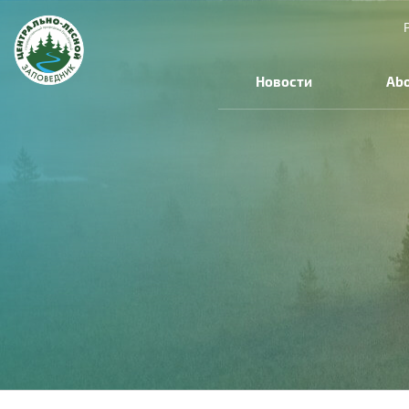
Новости
Abo
You
are
here