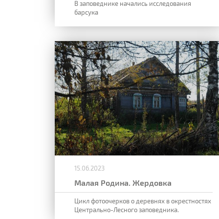
В заповеднике начались исследования
барсука
15.06.2023
Малая Родина. Жердовка
Цикл фотоочерков о деревнях в окрестностях
Центрально-Лесного заповедника.