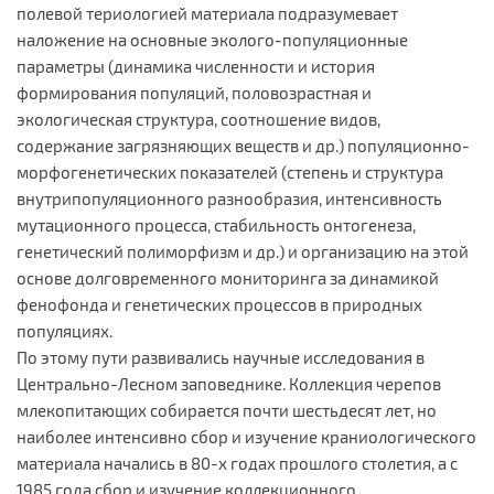
полевой териологией материала подразумевает
наложение на основные эколого-популяционные
параметры (динамика численности и история
формирования популяций, половозрастная и
экологическая структура, соотношение видов,
содержание загрязняющих веществ и др.) популяционно-
морфогенетических показателей (степень и структура
внутрипопуляционного разнообразия, интенсивность
мутационного процесса, стабильность онтогенеза,
генетический полиморфизм и др.) и организацию на этой
основе долговременного мониторинга за динамикой
фенофонда и генетических процессов в природных
популяциях.
По этому пути развивались научные исследования в
Центрально-Лесном заповеднике. Коллекция черепов
млекопитающих собирается почти шестьдесят лет, но
наиболее интенсивно сбор и изучение краниологического
материала начались в 80-х годах прошлого столетия, а с
1985 года сбор и изучение коллекционного