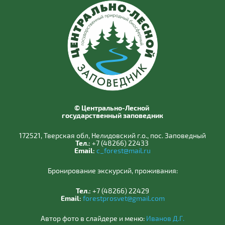
© Центрально-Лесной
государственный заповедник
172521, Тверская обл, Нелидовский г.о., пос. Заповедный
Тел.:
+7 (48266) 22433
Email:
c_forest@mail.ru
Бронирование экскурсий, проживания:
Тел.:
+7 (48266) 22429
Email:
forestprosvet@gmail.com
Автор фото в слайдере и меню:
Иванов Д.Г.