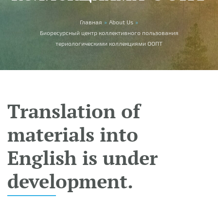
You are here
Главная
»
About Us
»
Биоресурсный центр коллективного пользования
териологическими коллекциями ООПТ
Translation of
materials into
English is under
development.