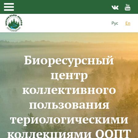
Skip to main content
Рус
En
Биоресурсный
центр
коллективного
пользования
териологическими
коллекциями ООПТ