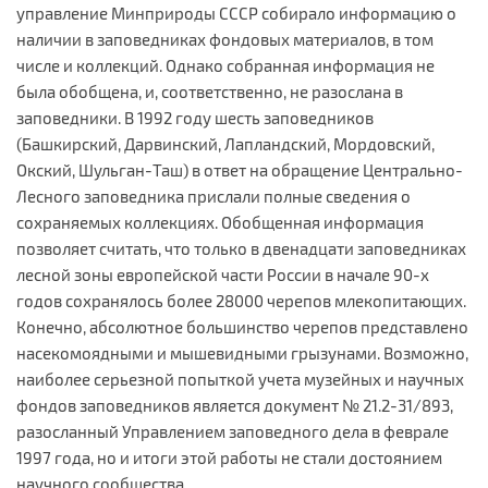
управление Минприроды СССР собирало информацию о
наличии в заповедниках фондовых материалов, в том
числе и коллекций. Однако собранная информация не
была обобщена, и, соответственно, не разослана в
заповедники. В 1992 году шесть заповедников
(Башкирский, Дарвинский, Лапландский, Мордовский,
Окский, Шульган-Таш) в ответ на обращение Центрально-
Лесного заповедника прислали полные сведения о
сохраняемых коллекциях. Обобщенная информация
позволяет считать, что только в двенадцати заповедниках
лесной зоны европейской части России в начале 90-х
годов сохранялось более 28000 черепов млекопитающих.
Конечно, абсолютное большинство черепов представлено
насекомоядными и мышевидными грызунами. Возможно,
наиболее серьезной попыткой учета музейных и научных
фондов заповедников является документ № 21.2-31/893,
разосланный Управлением заповедного дела в феврале
1997 года, но и итоги этой работы не стали достоянием
научного сообщества.