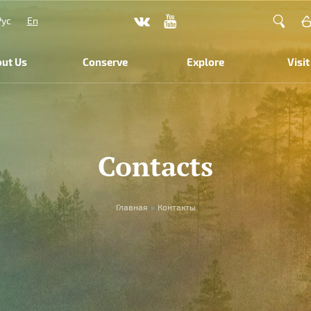
Рус
En
ut Us
Conserve
Explore
Visit
Contacts
Главная
»
Контакты