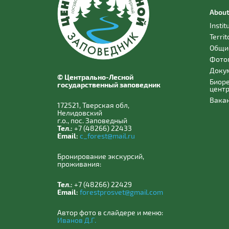
About
Instit
Territ
Общи
Фото
Доку
© Центрально-Лесной
Биор
государственный заповедник
цент
Вака
172521, Тверская обл,
Нелидовский
г.о., пос. Заповедный
Тел.:
+7 (48266) 22433
Email:
c_forest@mail.ru
Бронирование экскурсий,
проживания:
Тел.:
+7 (48266) 22429
Email:
forestprosvet@gmail.com
Автор фото в слайдере и меню:
Иванов Д.Г.