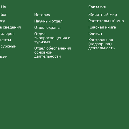
 Us
Conserve
ution
Животный мир
История
ory
Растительный мир
Научный отдел
е сведения
Красная книга
Отдел охраны
галерея
Климат
Отдел
экопросвещения и
менты
Контрольная
туризма
(надзорная)
есурсный
деятельность
Отдел обеспечения
р
основной
деятельности
нсии