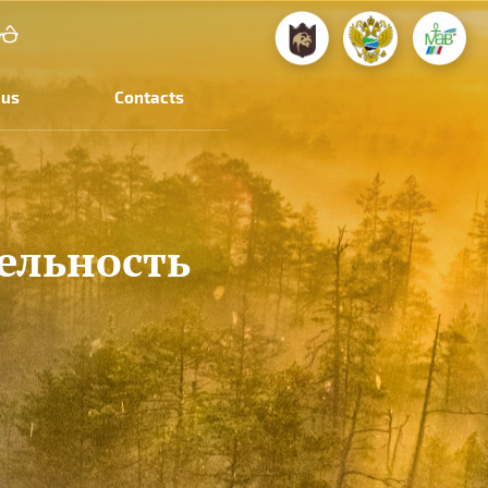
 us
Contacts
ельность