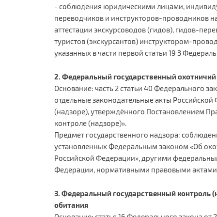
- соблюдения юридическими лицами, индивид
переводчиков и инструкторов-проводников на
аттестации экскурсоводов (гидов), гидов-пе
туристов (экскурсантов) инструктором-прово
указанных в части первой статьи 19 3 Федерал
2. Федеральный государственный охотничий 
Основание: часть 2 статьи 40 Федерального за
отдельные законодательные акты Российской 
(надзоре), утверждённого Постановлением Пр
контроле (надзоре)».
Предмет государственного надзора: соблюде
установленных Федеральным законом «Об охот
Российской Федерации», другими федеральны
Федерации, нормативными правовыми актами с
3. Федеральный государственный контроль (
обитания
Основание: статья 16 Федерального закона от