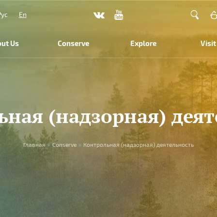
Рус
En
ut Us
Conserve
Explore
Visit
ьная (надзорная) деят
Главная
»
Conserve
»
Контрольная (надзорная) деятельность