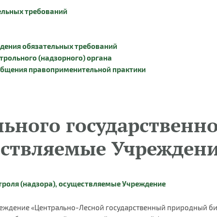
ельных требований
юдения обязательных требований
трольного (надзорного) органа
общения правоприменительной практики
льного государственн
ществляемые Учрежден
троля (надзора), осуществляемые Учреждение
еждение «Центрально-Лесной государственный природный био