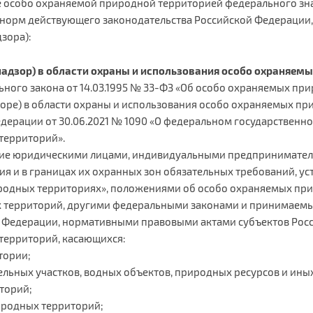
е особо охраняемой природной территорией федерального зн
 норм действующего законодательства Российской Федерации
зора):
надзор) в области охраны и использования особо охраняем
ального закона от 14.03.1995 № 33-ФЗ «Об особо охраняемых пр
оре) в области охраны и использования особо охраняемых п
ерации от 30.06.2021 № 1090 «О федеральном государственном
территорий».
ние юридическими лицами, индивидуальными предпринимател
я и в границах их охранных зон обязательных требований, у
иродных территориях», положениями об особо охраняемых пр
 территорий, другими федеральными законами и принимаемы
Федерации, нормативными правовыми актами субъектов Росс
территорий, касающихся:
тории;
ельных участков, водных объектов, природных ресурсов и ин
торий;
иродных территорий;