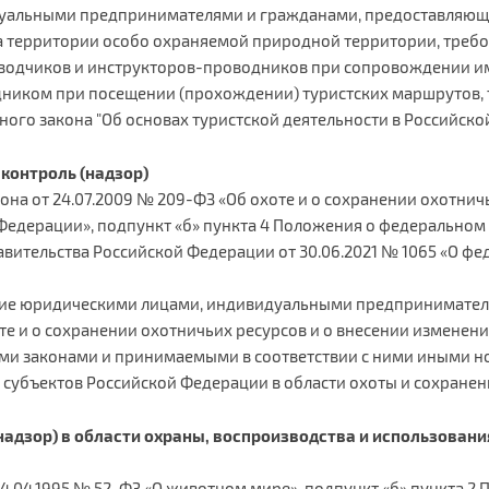
уальными предпринимателями и гражданами, предоставляющим
 территории особо охраняемой природной территории, требо
реводчиков и инструкторов-проводников при сопровождении им
дником при посещении (прохождении) туристских маршрутов,
ьного закона "Об основах туристской деятельности в Российско
контроль (надзор)
кона от 24.07.2009 № 209-ФЗ «Об охоте и о сохранении охотнич
Федерации», подпункт «б» пункта 4 Положения о федеральном
авительства Российской Федерации от 30.06.2021 № 1065 «О ф
ние юридическими лицами, индивидуальными предпринимател
е и о сохранении охотничьих ресурсов и о внесении изменени
ми законами и принимаемыми в соответствии с ними иными 
убъектов Российской Федерации в области охоты и сохранени
надзор) в области охраны, воспроизводства и использовани
 24.04.1995 № 52-ФЗ «О животном мире», подпункт «б» пункта 