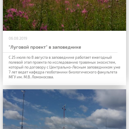
06.08.2019
"Луговой проект" в заповеднике
С 25 июля по 8 августа в заповеднике работает ежегодный
полевой этап проекта по исследованию травяных экосистем,
который по договору с Центрально-Лесным заповедником уже
7 лет ведет кафедра геоботаники биологического факультета
МГУ им. М.В. Ломоносова.