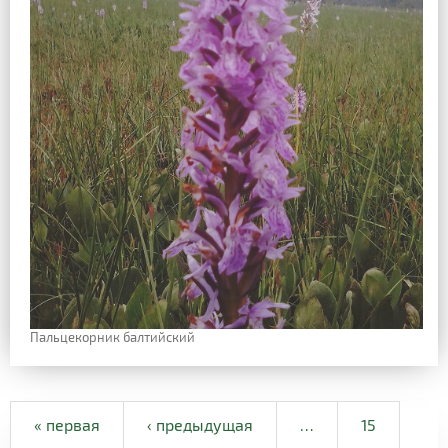
Пальцекорник балтийский
« первая
‹ предыдущая
…
15