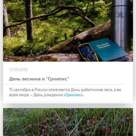
13.09.2019
День лесника и "Гринпис"
15 сентября в России отмечается День работников леса, а во
всем мире – День рождения
«Гринпис»
.