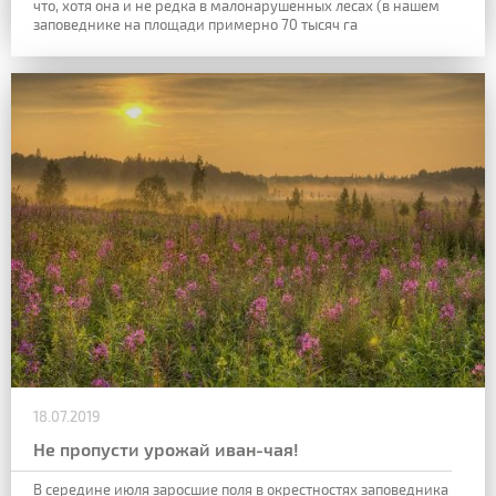
что, хотя она и не
редка в малонарушенных лесах (в нашем
заповеднике на площади примерно 70 тысяч га
18.07.2019
Не пропусти урожай иван-чая!
В середине июля заросшие поля в окрестностях заповедника