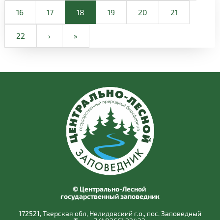
16
17
18
19
20
21
22
›
»
© Центрально-Лесной
государственный заповедник
172521, Тверская обл, Нелидовский г.о., пос. Заповедный