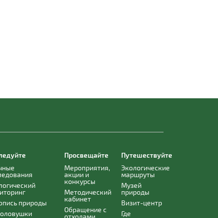
ледуйте
Просвещайте
Путешествуйте
чные
Мероприятия,
Экологические
ледования
акции и
маршруты
конкурсы
логический
Музей
иторинг
Методический
природы
кабинет
опись природы
Визит-центр
Обращение с
оловушки
Где
отходами