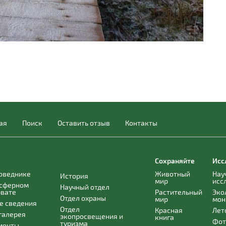
ая
Поиск
Оставить отзыв
Контакты
Сохраняйте
Исс
поведнике
Животный
Нау
История
мир
исс
осферном
Научный отдел
рвате
Растительный
Эко
Отдел охраны
мир
мон
е сведения
Отдел
Красная
Лет
галерея
экопросвещения и
книга
Фот
туризма
менты