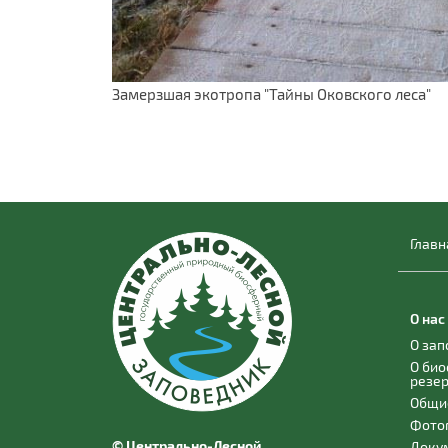
Замерзшая экотропа "Тайны Оковского леса"
Главн
О нас
О за
О би
резе
Общи
Фото
© Центрально-Лесной
Доку