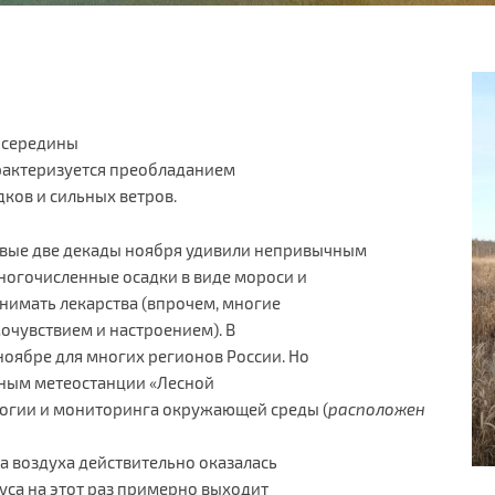
с середины
арактеризуется преобладанием
ков и сильных ветров.
рвые две декады ноября удивили непривычным
ногочисленные осадки в виде мороси и
инимать лекарства (впрочем, многие
очувствием и настроением). В
оябре для многих регионов России. Но
нным метеостанции «Лесной
логии и мониторинга окружающей среды (
расположен
ра воздуха действительно оказалась
уса на этот раз примерно выходит