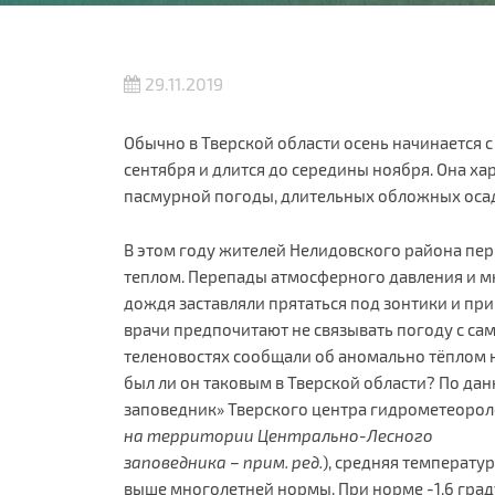
29.11.2019
Обычно в Тверской области осень начинается 
сентября и длится до середины ноября. Она х
пасмурной погоды, длительных обложных осад
В этом году жителей Нелидовского района пе
теплом. Перепады атмосферного давления и м
дождя заставляли прятаться под зонтики и пр
врачи предпочитают не связывать погоду с сам
теленовостях сообщали об аномально тёплом н
был ли он таковым в Тверской области? По да
заповедник» Тверского центра гидрометеоро
на территории Центрально-Лесного
заповедника – прим. ред.
), средняя температу
выше многолетней нормы. При норме -1,6 град