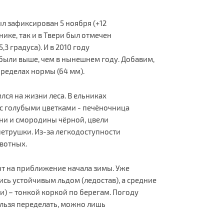
л зафиксирован 5 ноября (+12
днике, так и в Твери был отмечен
3 градуса). И в 2010 году
были выше, чем в нынешнем году. Добавим,
пределах нормы (64 мм).
лся на жизни леса. В ельниках
 с голубыми цветками - печёночница
ени и смородины чёрной, цвели
петрушки. Из-за легкодоступности
вотных.
ют на приближение начала зимы. Уже
сь устойчивым льдом (ледостав), а средние
и) – тонкой коркой по берегам. Погоду
нельзя переделать, можно лишь