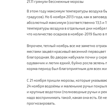
21.11 грянули бесснежные морозы
В этом году максимум температуры воздуха бы
градусов). Но 6 ноября 2013 года, как в запове
абсолютный максимум (соответственно 13,5 и 15,
температуры воздуха в отдельные дни ноября 
что количество осадков в ноябре-2019 было в 
Впрочем, теплый ноябрь все же заметно отрази
местами зацвёл красивый весенний первоцвет
благородная. Во дворах набухали почки у сир
одуванчик и лютик едкий, буйно росла зелень 
корма период был благоприятным для всех жи
С 21 ноября пришли морозы, которые указыва
24 ноября водоёмы и маленькие ручьи покрыли
и крупные водотоки (полноводные ручьи и рек
надо воспринимать такой, какая она есть. Её 
прогнозировать.