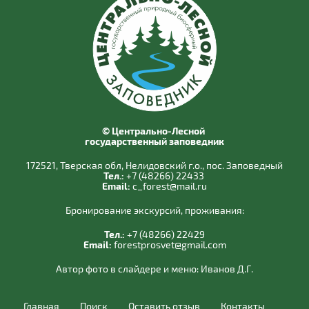
© Центрально-Лесной
государственный заповедник
172521, Тверская обл, Нелидовский г.о., пос. Заповедный
Тел.:
+7 (48266) 22433
Email:
c_forest@mail.ru
Бронирование экскурсий, проживания:
Тел.:
+7 (48266) 22429
Email:
forestprosvet@gmail.com
Автор фото в слайдере и меню:
Иванов Д.Г.
Главная
Поиск
Оставить отзыв
Контакты