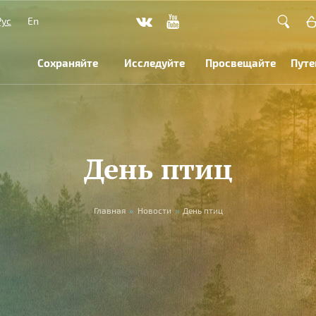
Рус
En
Сохраняйте
Исследуйте
Просвещайте
Путе
День птиц
Главная
»
Новости
»
День птиц