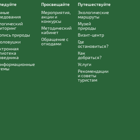
ледуйте
Просвещайте
Путешествуйте
чные
Мероприятия,
Экологические
ледования
акции и
маршруты
конкурсы
логический
Музей
иторинг
Методический
природы
кабинет
опись природы
Визит-центр
Обращение с
оловушки
Где
отходами
остановиться?
ктронная
лиотека
Как
оведника
добраться?
информационные
Услуги
темы
Рекомендации
и советы
туристам