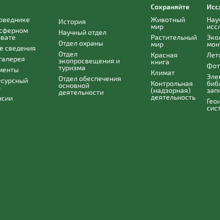
Сохраняйте
Исс
поведнике
Животный
Нау
История
мир
исс
осферном
Научный отдел
рвате
Растительный
Эко
Отдел охраны
мир
мон
е сведения
Отдел
Красная
Лет
галерея
экопросвещения и
книга
Фот
туризма
менты
Климат
Эле
Отдел обеспечения
есурсный
Контрольная
биб
основной
р
(надзорная)
зап
деятельности
деятельность
нсии
Гео
сис