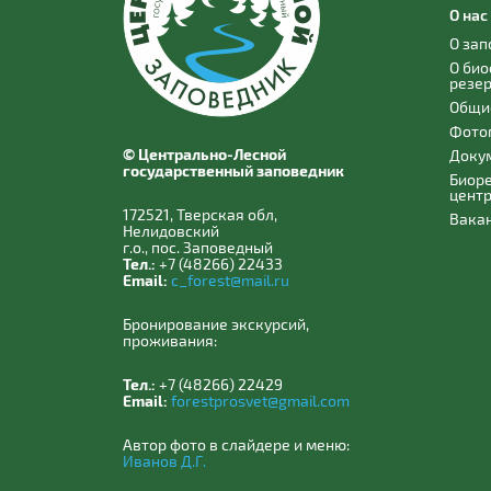
О нас
О за
О би
резе
Общи
Фото
© Центрально-Лесной
Доку
государственный заповедник
Биор
цент
172521, Тверская обл,
Вака
Нелидовский
г.о., пос. Заповедный
Тел.:
+7 (48266) 22433
Email:
c_forest@mail.ru
Бронирование экскурсий,
проживания:
Тел.:
+7 (48266) 22429
Email:
forestprosvet@gmail.com
Автор фото в слайдере и меню:
Иванов Д.Г.