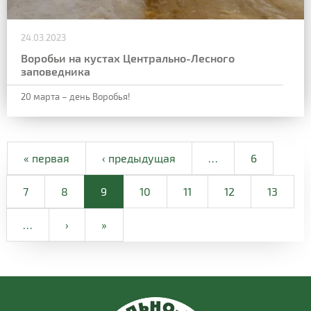
24.03.2023
Воробьи на кустах Центрально-Лесного
заповедника
20 марта – день Воробья!
« первая
‹ предыдущая
…
6
7
8
9
10
11
12
13
…
›
»