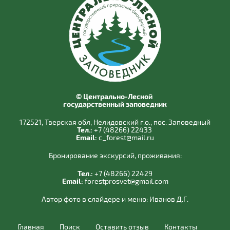
© Центрально-Лесной
государственный заповедник
172521, Тверская обл, Нелидовский г.о., пос. Заповедный
Тел.:
+7 (48266) 22433
Email:
c_forest@mail.ru
Бронирование экскурсий, проживания:
Тел.:
+7 (48266) 22429
Email:
forestprosvet@gmail.com
Автор фото в слайдере и меню:
Иванов Д.Г.
Главная
Поиск
Оставить отзыв
Контакты