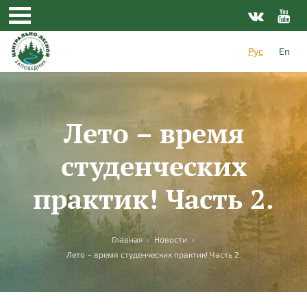
Перейти к основному содержанию
Рус
En
Лето – время
студенческих
практик! Часть 2.
Вы здесь
Главная
»
Новости
»
Лето – время студенческих практик! Часть 2.