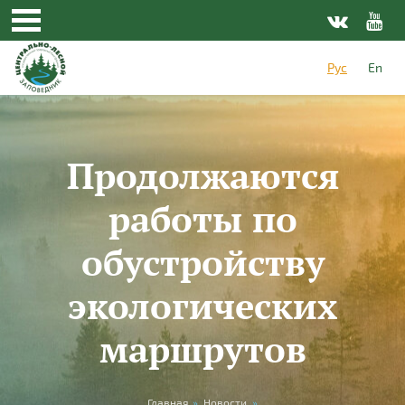
Перейти к основному содержанию
Рус
En
Продолжаются
работы по
обустройству
экологических
маршрутов
Главная
»
Новости
»