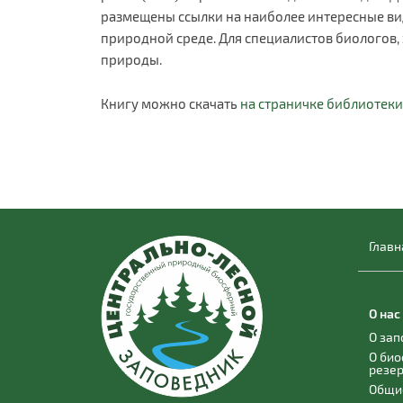
размещены ссылки на наиболее интересные ви
природной среде. Для специалистов биологов,
природы.
Книгу можно скачать
на страничке библиотек
Главн
О нас
О за
О би
резе
Общи