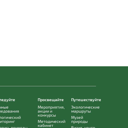
ледуйте
Просвещайте
Путешествуйте
чные
Мероприятия,
Экологические
ледования
акции и
маршруты
конкурсы
логический
Музей
иторинг
Методический
природы
кабинет
опись природы
Визит-центр