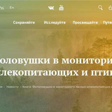
Рус
En
Сохраняйте
Исследуйте
Просвещайте
Путе
толовушки в монитори
лекопитающих и пти
ая
»
Новости
»
Книга: Фотоловушки в мониторинге лесных млекопитающих и