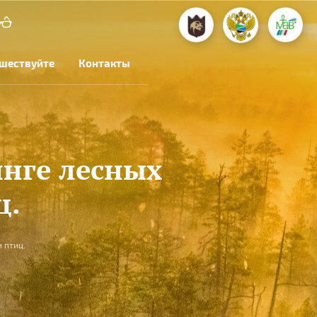
шествуйте
Контакты
нге лесных
ц.
 птиц.