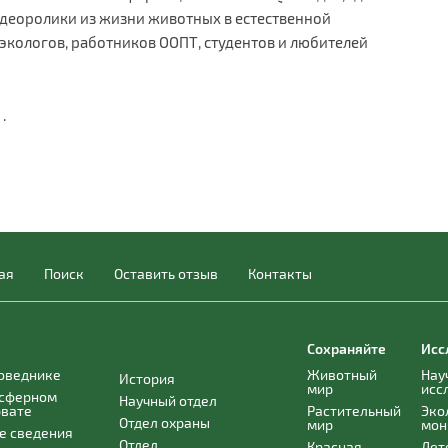
деоролики из жизни животных в естественной
 экологов, работников ООПТ, студентов и любителей
и
.
ая
Поиск
Оставить отзыв
Контакты
Сохраняйте
Исс
поведнике
Животный
Нау
История
мир
исс
осферном
Научный отдел
рвате
Растительный
Эко
Отдел охраны
мир
мон
е сведения
Отдел
Красная
Лет