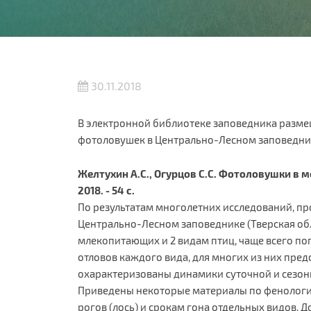
30.11.2018
В электронной библиотеке заповедника разм
фотоловушек в Центрально-Лесном заповедни
Желтухин А.С., Огурцов С.С. Фотоловушки в 
2018. - 54 с.
По результатам многолетних исследований, п
Центрально-Лесном заповеднике (Тверская обл
млекопитающих и 2 видам птиц, чаще всего п
отловов каждого вида, для многих из них пред
охарактеризованы динамики суточной и сезон
Приведены некоторые материалы по фенологии: 
рогов (лось) и срокам гона отдельных видов. 