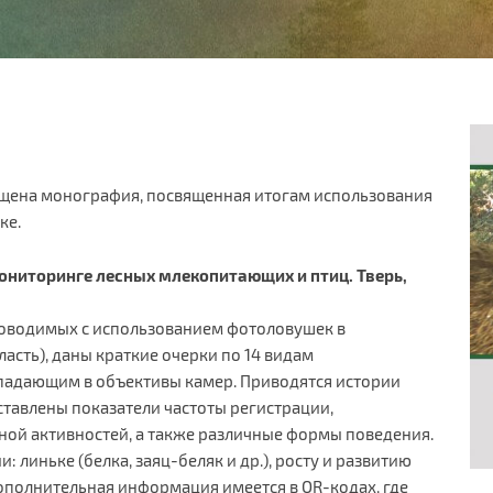
ещена монография, посвященная итогам использования
ке.
мониторинге лесных млекопитающих и птиц. Тверь,
роводимых с использованием фотоловушек в
асть), даны краткие очерки по 14 видам
опадающим в объективы камер. Приводятся истории
ставлены показатели частоты регистрации,
ной активностей, а также различные формы поведения.
линьке (белка, заяц-беляк и др.), росту и развитию
Дополнительная информация имеется в QR-кодах, где