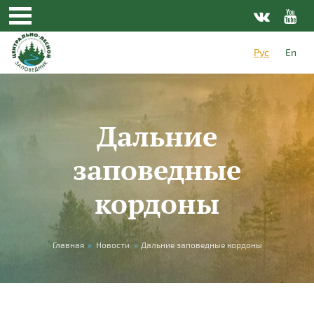
Перейти к основному содержанию
Рус
En
Дальние
заповедные
кордоны
Вы здесь
Главная
»
Новости
»
Дальние заповедные кордоны