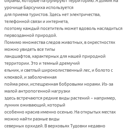
охраны, которые патрулируют территорию. А домик на
урочище Барсучиха используется
для приема туристов. Здесь нет электричества,
телефонной связи и интернета,
поэтому каждый посетитель может вдоволь насладиться
первозданной природой.
Помимо множества следов животных, в окрестностях
можно увидеть все типы
ландшафтов, характерных для нашей природной
территории. Это и темный дремучий
ельник, и светлый широколиственный лес, и болото с
клюквой, и заболоченная
пойма реки, испещренная бобровыми норами. Из-за
малой антропогенной нагрузки
здесь встречаются редкие виды растений – например,
лунник оживающий, который
особенно красив именно осенью. На открытых местах
можно найти разные виды
северных орхидей. В верховьях Тудовки недавно