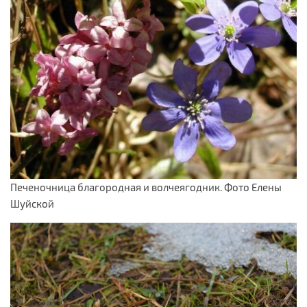
Печеночница благородная и волчеягодник. Фото Елены
Шуйской