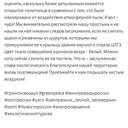
оценить, насколько более запыленным окажется
открытое полотнище в сравнении с тем, что было
изолировано от воздействия атмосферной пыли. И вот –
чудо! Мы внимательно рассмотрели нашу простынь и не
нашли на ней никаких следов загрязнения, если не считать
дырок и ржавчины от шурупов, которыми мы
прикручивали ее к крыльцу здания научного отдела ЦЛГЗ.
Цвет ткани совершенно одинаков везде - белый. Можно
хоть сейчас стелить ее на постель. Что ж – заслуженная
слава экологического благополучия нашей территории
вновь подтверждена! Приезжайте к нам подышать чистым
воздухом!
#гринписвоздух #greenpeace #минприродыроссии
#ооптроссии #цлгз #центрально_лесной_заповедник
#оопт #Новостироссии #экопросвещение
#экологическийтуризм