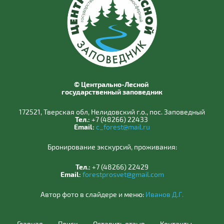
© Центрально-Лесной
государственный заповедник
172521, Тверская обл, Нелидовский г.о., пос. Заповедный
Тел.:
+7 (48266) 22433
Email:
c_forest@mail.ru
Бронирование экскурсий, проживания:
Тел.:
+7 (48266) 22429
Email:
forestprosvet@gmail.com
Автор фото в слайдере и меню:
Иванов Д.Г.
Главная
Поиск
Оставить отзыв
Контакты