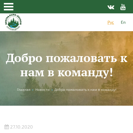
Перейти к основному содержанию
Рус
En
Добро пожаловать к
нам в команду!
Вы здесь
Главная
»
Новости
»
Добро пожаловать к нам в команду!
27.10.2020