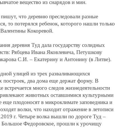
рывчатое вещество из снарядов и мин.
 пишут, что деревню преследовали разные
лся, то потерялся ребенок, которого нашли только
н Валентины Кокоревой.
ания деревня Туд дала государству солидных
ств: Рябцева Ивана Яковлевича, Петушкову
карова С.И. – Екатерину и Антонину (в Литве).
 одной улицей из трех разваливающихся
х построек, два дома еще держат форму. В
е встречается много следов жизнедеятельности
привлекают животных оставшимися культурными
е еще плодоносят в микроклимате заповедника и
роходят волки, что находит отражение в летописи
2019 г. Четыре волка вышли по дороге Туд –
 – Большое Федоровское, прошли к урочищу