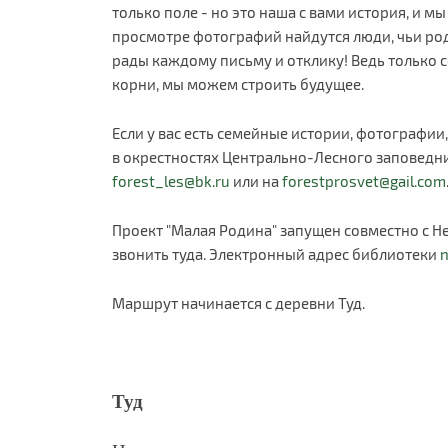
только поле - но это наша с вами история, и м
просмотре фотографий найдутся люди, чьи ро
рады каждому письму и отклику! Ведь только 
корни, мы можем строить будущее.
Если у вас есть семейные истории, фотографи
в окрестностях Центрально-Лесного заповедни
forest_les@bk.ru
или на
forestprosvet@gail.com
Проект "Малая Родина" запущен совместно с Н
звонить туда. Электронный адрес библиотеки
n
Маршрут начинается с деревни Туд.
Туд