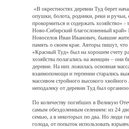
«В окрестностях деревни Туд берет нача
опушки, болота, родники, реки и ручьи,
прокормиться и содержать хозяйство» - 
Ново-Сибирский благословенный край» 
Новоселов Иван Иванович, бывшие жите
память о своем крае. Авторы пишут, что
«Красный Туд» был на хорошем счету ра
хозяйства полагались на женщин – они б
деревне. На них ложилась основная масса
взаимопомощи и терпении старались выж
массивом стройного высокого хвойного л
неподалеку от деревни Туд был организо
По количеству погибших в Великую Отеч
самым обездоленным селением: из 24 дв
семью, а в некоторых по два. Но люди ги
голода, от попыток использовать взрывч