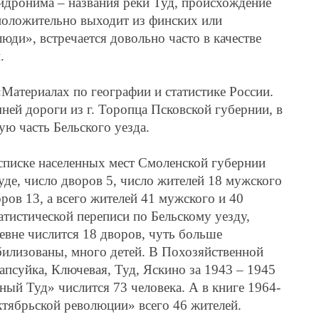
идронима – названия реки Туд, происхождение
дположительно выходит из финских или
юди», встречается довольно часто в качестве
.
«Материалах по географии и статистике России.
ей дороги из г. Торопца Псковской губернии, в
ую часть Бельского уезда.
 списке населенных мест Смоленской губернии
уде, число дворов 5, число жителей 18 мужского
оров 13, а всего жителей 41 мужского и 40
тистической переписи по Бельскому уезду,
ревне числится 18 дворов, чуть больше
билизованы, много детей. В Похозяйственной
апсуйка, Ключевая, Туд, Яскино за 1943 – 1945
ный Туд» числится 73 человека. А в книге 1964-
Октябрьской революции» всего 46 жителей.