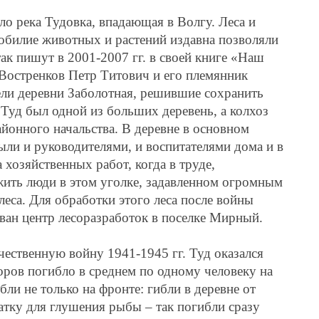
ло река Тудовка, впадающая в Волгу. Леса и
 обилие животных и растений издавна позволяли
так пишут в 2001-2007 гг. в своей книге «Наш
Востренков Петр Титович и его племянник
ли деревни Заболотная, решившие сохранить
 Туд был одной из больших деревень, а колхоз
йонного начальства. В деревне в основном
ыли и руководителями, и воспитателями дома и в
 хозяйственных работ, когда в труде,
ить люди в этом уголке, задавленном огромным
еса. Для обработки этого леса после войны
ван центр лесоразработок в поселке Мирный.
ественную войну 1941-1945 гг. Туд оказался
оров погибло в среднем по одному человеку на
бли не только на фронте: гибли в деревне от
атку для глушения рыбы – так погибли сразу