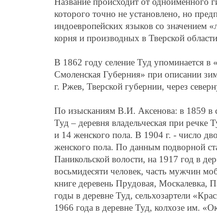
Название происходит от одноименного г
которого точно не установлено, но пре
индоевропейских языков со значением «л
корня и производных в Тверской области
В 1862 году селение Туд упоминается в 
Смоленская Губерния» при описании зимн
г. Ржев, Тверской губернии, через северн
По изысканиям В.И. Аксенова: в 1859 в
Туд – деревня владельческая при речке Т
и 14 женского пола. В 1904 г. - число дв
женского пола. По данным подворной ста
Паникольской волости, на 1917 год в де
восьмидесяти человек, часть мужчин мо
книге деревень Прудовая, Москалевка, П
годы в деревне Туд, сельхозартели «Крас
1966 года в деревне Туд, колхозе им. «