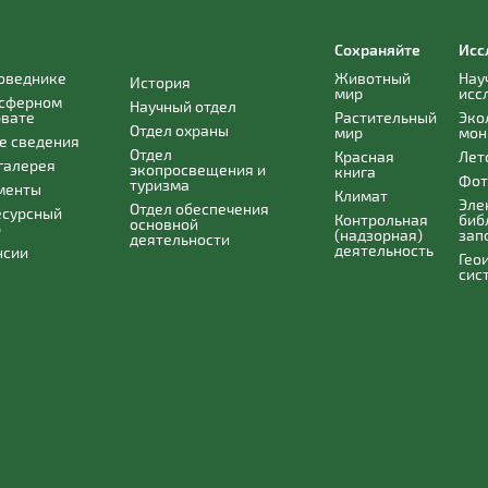
Сохраняйте
Исс
поведнике
Животный
Нау
История
мир
исс
осферном
Научный отдел
рвате
Растительный
Эко
Отдел охраны
мир
мон
е сведения
Отдел
Красная
Лет
галерея
экопросвещения и
книга
Фот
туризма
менты
Климат
Эле
Отдел обеспечения
есурсный
Контрольная
биб
основной
р
(надзорная)
зап
деятельности
деятельность
нсии
Гео
сис