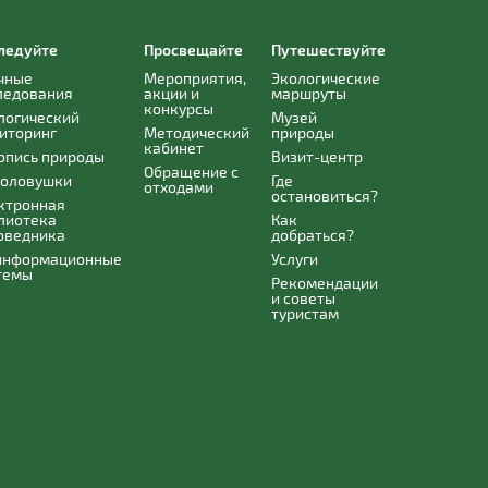
ледуйте
Просвещайте
Путешествуйте
чные
Мероприятия,
Экологические
ледования
акции и
маршруты
конкурсы
логический
Музей
иторинг
Методический
природы
кабинет
опись природы
Визит-центр
Обращение с
оловушки
Где
отходами
остановиться?
ктронная
лиотека
Как
оведника
добраться?
информационные
Услуги
темы
Рекомендации
и советы
туристам