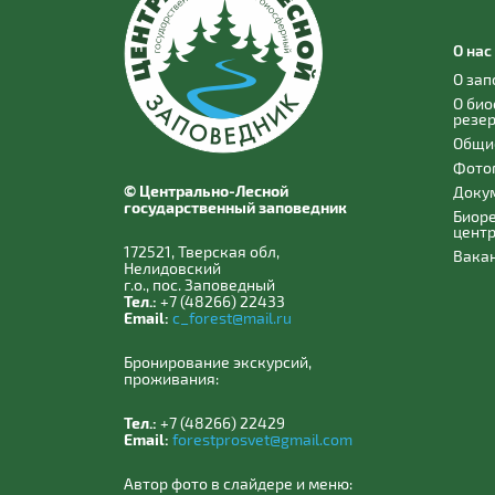
О нас
О за
О би
резе
Общи
Фото
© Центрально-Лесной
Доку
государственный заповедник
Биор
цент
172521, Тверская обл,
Вака
Нелидовский
г.о., пос. Заповедный
Тел.:
+7 (48266) 22433
Email:
c_forest@mail.ru
Бронирование экскурсий,
проживания:
Тел.:
+7 (48266) 22429
Email:
forestprosvet@gmail.com
Автор фото в слайдере и меню: