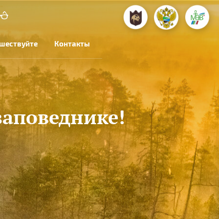
шествуйте
Контакты
заповеднике!