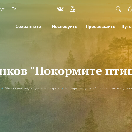
Рус
En
Сохраняйте
Исследуйте
Просвещайте
Путе
нков "Покормите пти
»
Мероприятия, акции и конкурсы
»
Конкурс рисунков "Покормите птиц зим