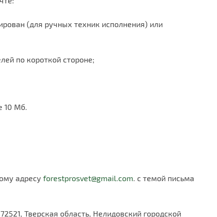
чте:
ирован (для ручных техник исполнения) или
лей по короткой стороне;
 10 Мб.
ному адресу
forestprosvet@gmail.com
. с темой письма
172521, Тверская область, Нелидовский городской