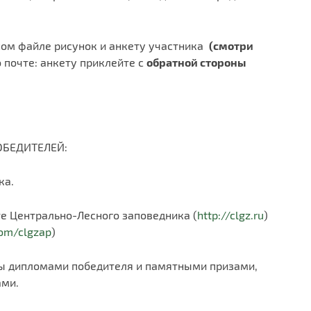
ном файле рисунок и анкету участника
(смотри
о почте: анкету приклейте с
обратной стороны
ОБЕДИТЕЛЕЙ:
ка.
те Центрально-Лесного заповедника (
http://clgz.ru
)
com/clgzap
)
ны дипломами победителя и памятными призами,
ами.