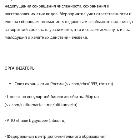
недопущения сокращения численности, сохранения и
восстановления этих видов. Мероприятие учит ответственности и
еще раз обращает внимание, что даже самые обычные виды могут
за короткий срок стать уязвимыми, а то и совсем исчезнуть из-за
малодушия и халатных действий человека.
ОРГАНИЗАТОРЫ
Союз охраны птиц России (
vk
.
com
/
rbcu
1993,
rbcu
.
ru
)
Проект по популярной биологии «Улитка Марта»
·
(vk.com/ulitkamarta, t.me/ulitkamarta)
АНО «Наше Будущее» (nbud.ru)
·
Федеральный центр дополнительного образования
·