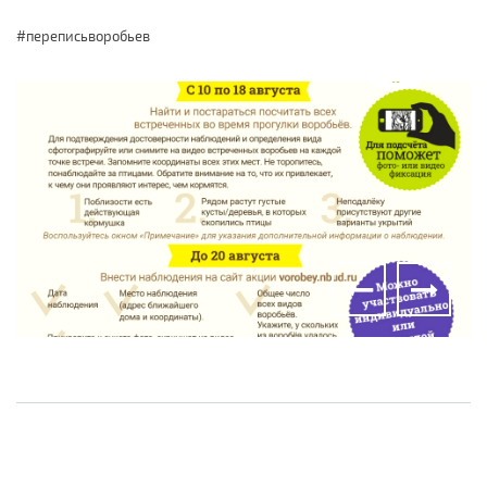
#переписьворобьев