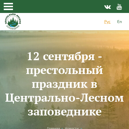
Перейти к основному содержанию
Рус
En
12 сентября -
престольный
праздник в
Центрально-Лесном
заповеднике
Главная
»
Новости
»