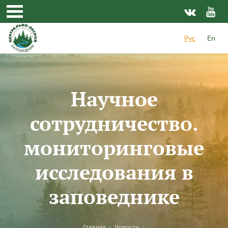
Перейти к основному содержанию
Рус
En
Научное
сотрудничество.
мониторинговые
исследования в
заповеднике
Главная
»
Новости
»