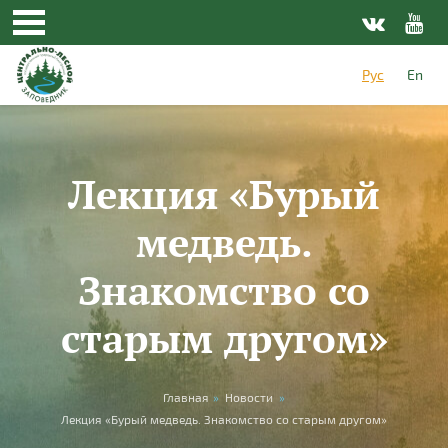
Перейти к основному содержанию
Рус
En
Лекция «Бурый
медведь.
Знакомство со
старым другом»
Вы здесь
Главная
»
Новости
»
Лекция «Бурый медведь. Знакомство со старым другом»