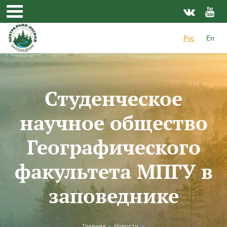
Перейти к основному содержанию
Рус
En
Студенческое
научное общество
Географического
факультета МПГУ в
заповеднике
Главная
»
Новости
»