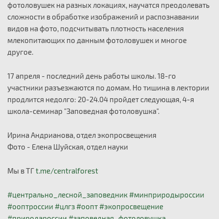
фотоловушек на разных локациях, научатся преодолевать
сложности в обработке изображений и распознавании
видов на фото, подсчитывать плотность населения
млекопитающих по данным фотоловушек и многое
другое.
17 апреля - последний день работы школы. 18-го
участники разъезжаются по домам. Но тишина в лектории
продлится недолго: 20-24.04 пройдет следующая, 4-я
школа-семинар "Заповедная фотоловушка".
Ирина Андрианова, отдел экопросвещения
Фото - Елена Шуйская, отдел науки
Мы в ТГ
t.me/centralforest
#центрально_лесной_заповедник
#минприродыроссии
#ооптроссии
#цлгз
#оопт
#экопросвещение
#природароссии
#заповедная_фотоловушка