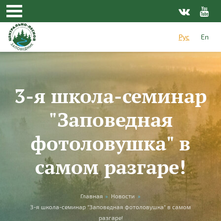
Перейти к основному содержанию
Рус
En
3-я школа-семинар
"Заповедная
фотоловушка" в
самом разгаре!
Вы здесь
Главная
»
Новости
»
3-я школа-семинар "Заповедная фотоловушка" в самом
разгаре!