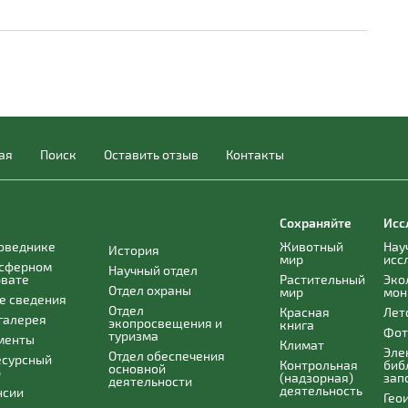
ая
Поиск
Оставить отзыв
Контакты
Сохраняйте
Исс
поведнике
Животный
Нау
История
мир
исс
осферном
Научный отдел
рвате
Растительный
Эко
Отдел охраны
мир
мон
е сведения
Отдел
Красная
Лет
галерея
экопросвещения и
книга
Фот
туризма
менты
Климат
Эле
Отдел обеспечения
есурсный
Контрольная
биб
основной
р
(надзорная)
зап
деятельности
деятельность
нсии
Гео