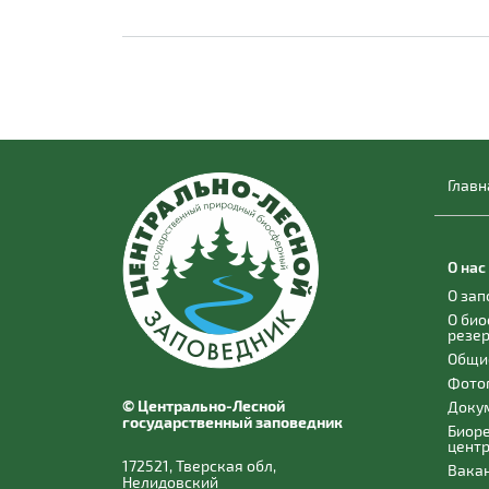
Главн
О нас
О за
О би
резе
Общи
Фото
© Центрально-Лесной
Доку
государственный заповедник
Биор
цент
172521, Тверская обл,
Вака
Нелидовский