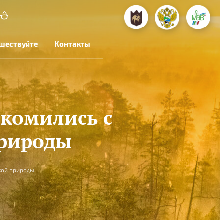
шествуйте
Контакты
комились с
рироды
кой природы