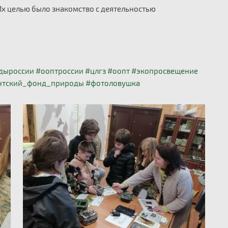
. Их целью было знакомство с деятельностью
дыроссии
#ооптроссии
#цлгз
#оопт
#экопросвещение
нтский_фонд_природы
#фотоловушка