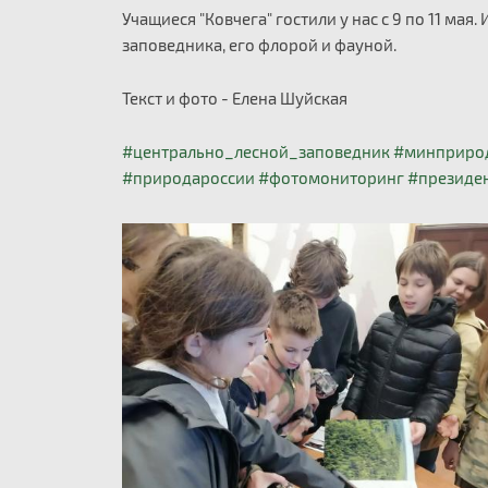
Учащиеся "Ковчега" гостили у нас с 9 по 11 мая
заповедника, его флорой и фауной.
Текст и фото - Елена Шуйская
#центрально_лесной_заповедник
#минприро
#природароссии
#фотомониторинг
#президе