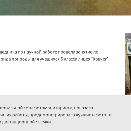
оведника по научной работе провела занятие по
нда природы для учащихся 5 класса лицея "Ковчег"
циональной сети фотомониторинга, показала
п их работы, продемонстрировала лучшие и фото- и
 дистанционной съемки.