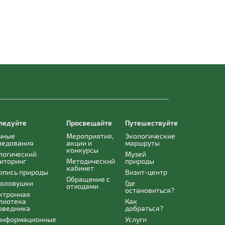
ледуйте
Просвещайте
Путешествуйте
чные
Мероприятия,
Экологические
ледования
акции и
маршруты
конкурсы
логический
Музей
иторинг
Методический
природы
кабинет
опись природы
Визит-центр
Обращение с
оловушки
Где
отходами
остановиться?
ктронная
лиотека
Как
оведника
добраться?
информационные
Услуги