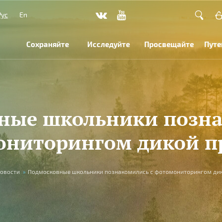
Рус
En
Сохраняйте
Исследуйте
Просвещайте
Путе
ные школьники позна
ониторингом дикой п
овости
»
Подмосковные школьники познакомились с фотомониторингом ди