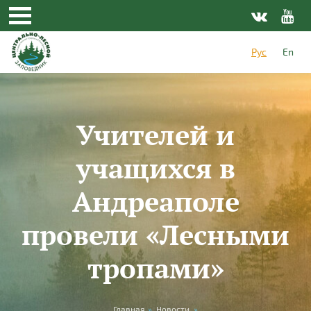
Перейти к основному содержанию
Рус
En
Учителей и
учащихся в
Андреаполе
провели «Лесными
тропами»
Главная
»
Новости
»