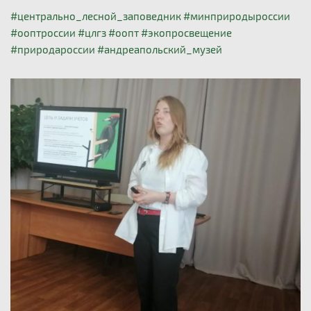
#центрально_лесной_заповедник
#минприродыроссии
#ооптроссии
#цлгз
#оопт
#экопросвещение
#природароссии
#андреапольский_музей