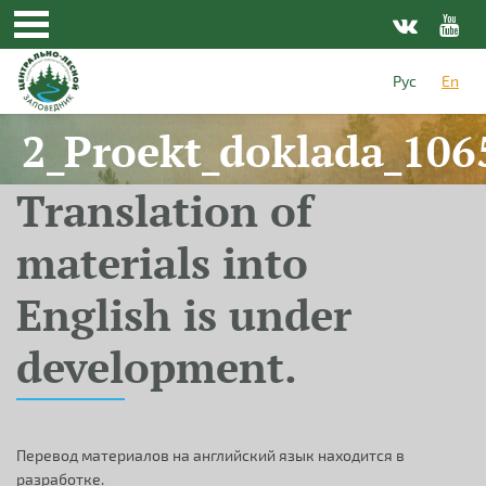
Skip to main content
Рус
En
2_Proekt_doklada_106
Translation of
materials into
English is under
development.
Перевод материалов на английский язык находится в
разработке.