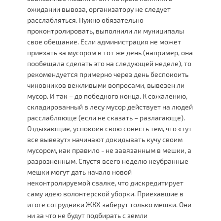
ожидании вывоза, организатору не следует
расслабляться. Нужно обязательно
проконтролировать, выполнили ли муниципалы
свое обещание. Если администрация не может
приехать за мусором в тот же день (например, она
пообещала сделать это на следующей неделе), то
рекомендуется примерно через день беспокоить
чиновников вежливыми вопросами, вывезен ли
мусор. И так – до победного конца. К сожалению,
складированный в лесу мусор действует на людей
расслабляюще (если не сказать – разлагающе).
Отдыхающие, успокоив свою совесть тем, что «тут
все вывезут» начинают докидывать кучу своим
мусором, как правило - не завязанным в мешки, а
разрозненным. Спустя всего неделю неубранные
мешки могут дать начало новой
неконтролируемой свалке, что дискредитирует
саму идею волонтерской уборки. Приехавшие в
итоге сотрудники ЖКХ заберут только мешки. Они
ни за что не будут подбирать с земли