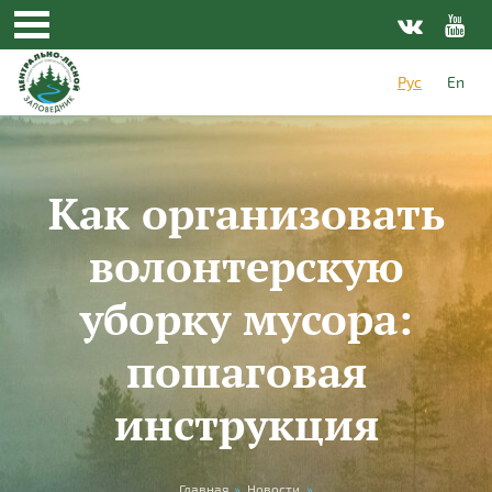
Перейти к основному содержанию
Рус
En
Как организовать
волонтерскую
уборку мусора:
пошаговая
инструкция
Главная
»
Новости
»