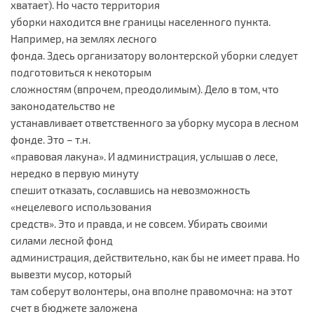
хватает). Но часто территория
уборки находится вне границы населенного пункта.
Например, на землях лесного
фонда. Здесь организатору волонтерской уборки следует
подготовиться к некоторым
сложностям (впрочем, преодолимым). Дело в том, что
законодательство не
устанавливает ответственного за уборку мусора в лесном
фонде. Это – т.н.
«правовая лакуна». И администрация, услышав о лесе,
нередко в первую минуту
спешит отказать, сославшись на невозможность
«нецелевого использования
средств». Это и правда, и не совсем. Убирать своими
силами лесной фонд
администрация, действительно, как бы не имеет права. Но
вывезти мусор, который
там соберут волонтеры, она вполне правомочна: на этот
счет в бюджете заложена