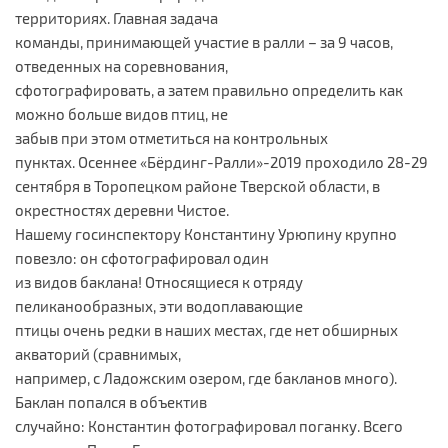
территориях. Главная задача
команды, принимающей участие в ралли – за 9 часов,
отведенных на соревнования,
сфотографировать, а затем правильно определить как
можно больше видов птиц, не
забыв при этом отметиться на контрольных
пунктах. Осеннее «Бёрдинг-Ралли»-2019 проходило 28-29
сентября в Торопецком районе Тверской области, в
окрестностях деревни Чистое.
Нашему госинспектору Константину Урюпину крупно
повезло: он сфотографировал один
из видов баклана! Относящиеся к отряду
пеликанообразных, эти водоплавающие
птицы очень редки в наших местах, где нет обширных
акваторий (сравнимых,
например, с Ладожским озером, где бакланов много).
Баклан попался в объектив
случайно: Константин фотографировал поганку. Всего