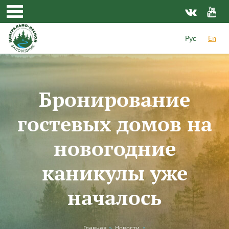
Skip to main content
Рус
En
Бронирование
гостевых домов на
новогодние
каникулы уже
началось
Главная
»
Новости
»