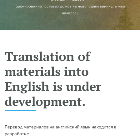
You are here
Бронирование гостевых домов на новогодние каникулы уже
началось
Translation of
materials into
English is under
development.
Перевод материалов на английский язык находится в
разработке.