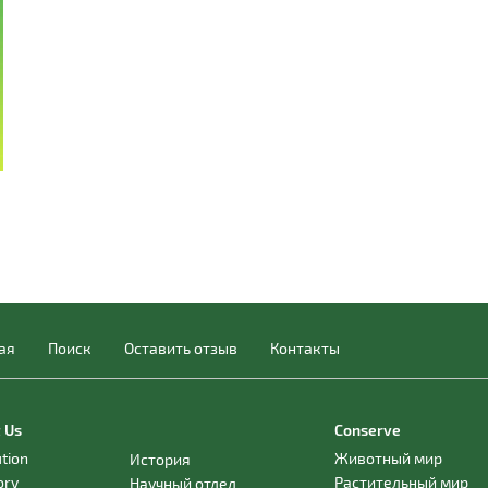
ая
Поиск
Оставить отзыв
Контакты
 Us
Conserve
ution
Животный мир
История
ory
Растительный мир
Научный отдел