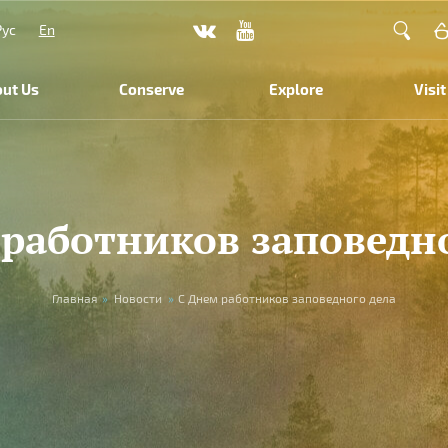
Рус
En
ut Us
Conserve
Explore
Visit
 работников заповедно
Главная
»
Новости
»
C Днем работников заповедного дела