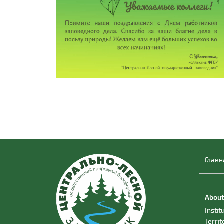
Главн
About
Instit
Territ