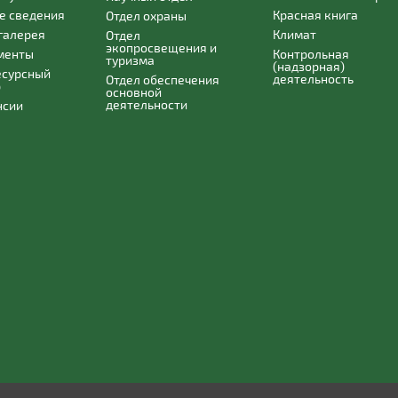
е сведения
Красная книга
Отдел охраны
галерея
Климат
Отдел
экопросвещения и
менты
Контрольная
туризма
(надзорная)
есурсный
деятельность
Отдел обеспечения
р
основной
деятельности
нсии