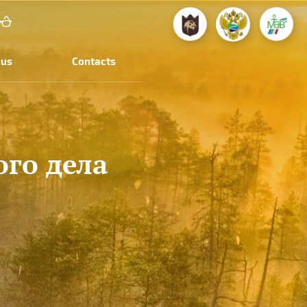
 us
Contacts
го дела