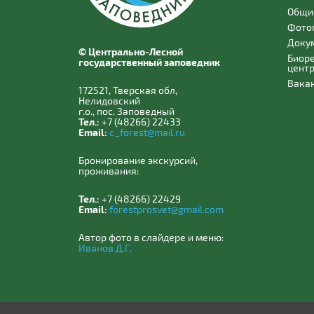
Общи
Фото
Доку
© Центрально-Лесной
Биор
государственный заповедник
цент
Вака
172521, Тверская обл,
Нелидовский
г.о., пос. Заповедный
Тел.:
+7 (48266) 22433
Email:
c_forest@mail.ru
Бронирование экскурсий,
проживания:
Тел.:
+7 (48266) 22429
Email:
forestprosvet@gmail.com
Автор фото в слайдере и меню:
Иванов Д.Г.