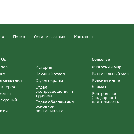
ая
Поиск
Оставить отзыв
Контакты
 Us
Conserve
ution
Животный мир
История
ory
Растительный мир
Научный отдел
е сведения
Красная книга
Отдел охраны
галерея
Климат
Отдел
экопросвещения и
менты
Контрольная
туризма
(надзорная)
есурсный
деятельность
Отдел обеспечения
р
основной
деятельности
нсии