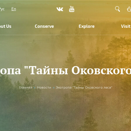
Рус
En
ut Us
Conserve
Explore
Visit
опа "Тайны Оковского
Главная
»
Новости
»
Экотропа "Тайны Оковского леса"