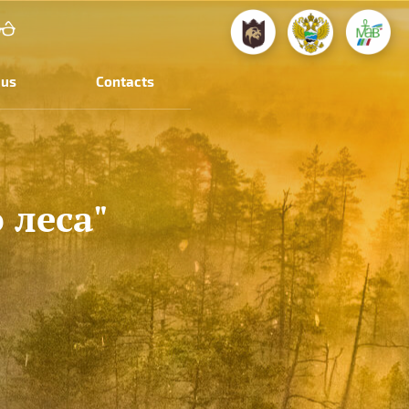
 us
Contacts
 леса"