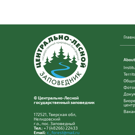
Главн
About
Instit
Territ
Общи
Фото
Доку
© Центрально-Лесной
Биор
государственный заповедник
цент
Вака
172521, Тверская обл,
Нелидовский
г.о., пос. Заповедный
Тел.:
+7 (48266) 22433
Email:
c_forest@mail.ru