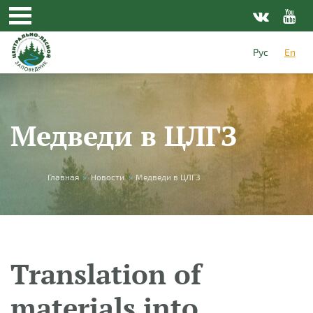
Skip to main content
Рус
En
Медведи в ЦЛГЗ
You are here
Главная
»
Новости
»
Медведи в ЦЛГЗ
Translation of
materials into