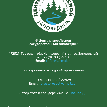
© Центрально-Лесной
государственный заповедник
172521, Тверская обл, Нелидовский г.о., пос. Заповедный
Тел.:
+7 (48266) 22433
Email:
c_forest@mail.ru
Бронирование экскурсий, проживания:
Тел.:
+7 (48266) 22429
Email:
forestprosvet@gmail.com
Автор фото в слайдере и меню:
Иванов Д.Г.
Главная
Поиск
Оставить отзыв
Контакты