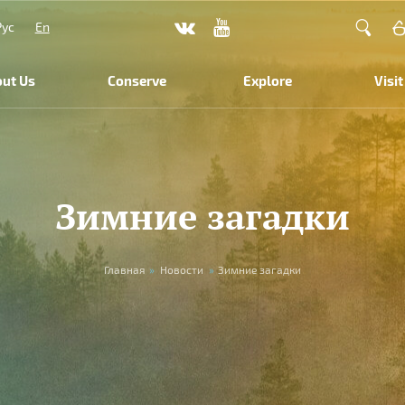
Рус
En
ut Us
Conserve
Explore
Visit
Зимние загадки
Главная
»
Новости
»
Зимние загадки