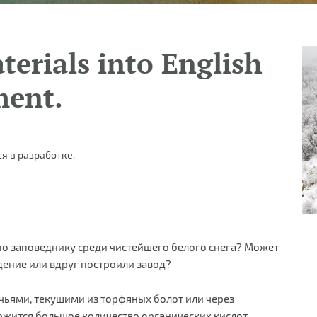
terials into English
ment.
я в разработке.
 по заповеднику среди чистейшего белого снега? Может
ение или вдруг построили завод?
учьями, текущими из торфяных болот или через
ержится большое количество органических кислот,