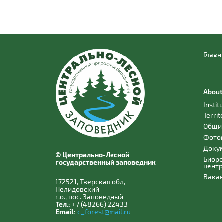
Главн
About
Instit
Territ
Общи
Фото
Доку
© Центрально-Лесной
Биор
государственный заповедник
цент
Вака
172521, Тверская обл,
Нелидовский
г.о., пос. Заповедный
Тел.:
+7 (48266) 22433
Email:
c_forest@mail.ru