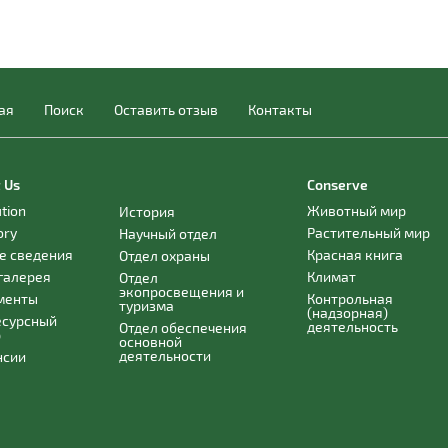
ая
Поиск
Оставить отзыв
Контакты
 Us
Conserve
ution
Животный мир
История
ory
Растительный мир
Научный отдел
е сведения
Красная книга
Отдел охраны
галерея
Климат
Отдел
экопросвещения и
менты
Контрольная
туризма
(надзорная)
есурсный
деятельность
Отдел обеспечения
р
основной
деятельности
нсии