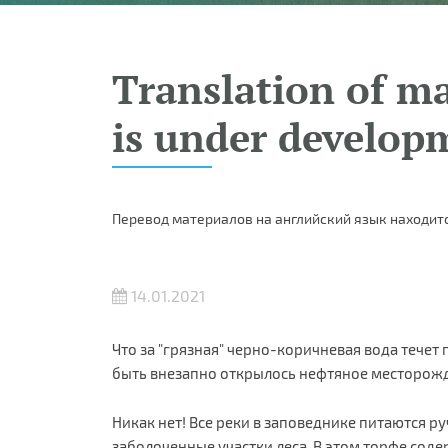
Translation of ma
is under develop
Перевод материалов на английский язык находитс
14.01.2021
Что за "грязная" черно-коричневая вода течет
быть внезапно открылось нефтяное месторожд
Никак нет! Все реки в заповеднике питаются р
заболоченные участки леса. В этом торфе сод