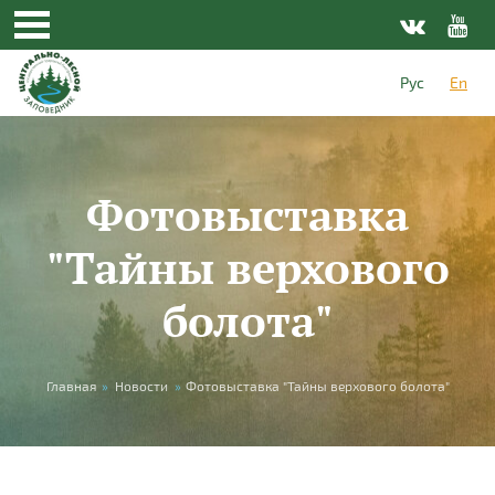
Skip to main content
Рус
En
Фотовыставка
"Тайны верхового
болота"
You are here
Главная
»
Новости
»
Фотовыставка "Тайны верхового болота"