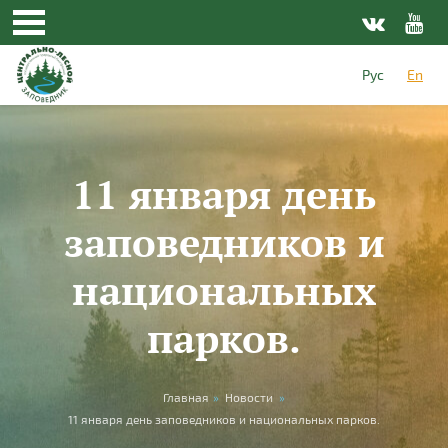
Skip to main content
Рус
En
11 января день
заповедников и
национальных
парков.
You are here
Главная
»
Новости
»
11 января день заповедников и национальных парков.