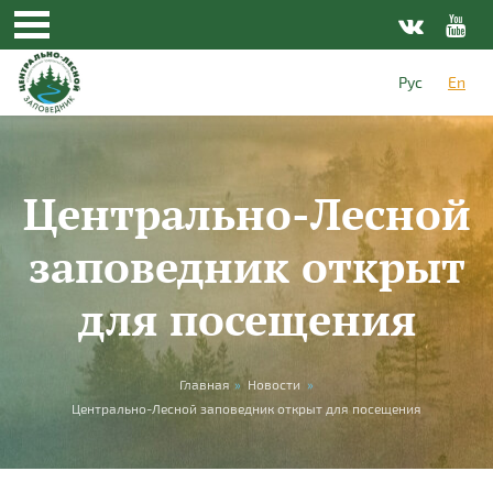
Skip to main content
Рус
En
Центрально-Лесной
заповедник открыт
для посещения
You are here
Главная
»
Новости
»
Центрально-Лесной заповедник открыт для посещения