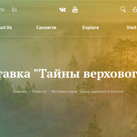
Рус
En
ut Us
Conserve
Explore
Visit
авка "Тайны верховог
Главная
»
Новости
»
Фотовыставка "Тайны верхового болота"