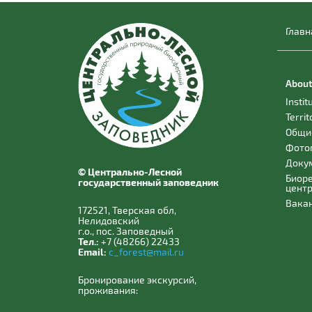
Главн
About
Instit
Territ
Общи
Фото
Доку
© Центрально-Лесной
Биор
государственный заповедник
цент
Вака
172521, Тверская обл,
Нелидовский
г.о., пос. Заповедный
Тел.:
+7 (48266) 22433
Email:
c_forest@mail.ru
Бронирование экскурсий,
проживания: