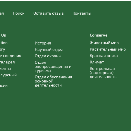
ая
Поиск
Оставить отзыв
Контакты
 Us
Conserve
ution
Животный мир
История
ory
Растительный мир
Научный отдел
е сведения
Красная книга
Отдел охраны
галерея
Климат
Отдел
экопросвещения и
менты
Контрольная
туризма
(надзорная)
есурсный
деятельность
Отдел обеспечения
р
основной
деятельности
нсии