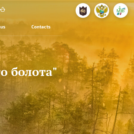
 us
Contacts
о болота"